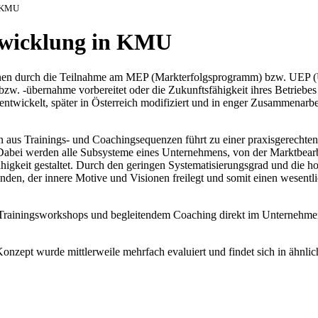
n KMU
twicklung in KMU
/innen durch die Teilnahme am MEP (Markterfolgsprogramm) bzw. UEP
 bzw. -übernahme vorbereitet oder die Zukunftsfähigkeit ihres Betri
 entwickelt, später in Österreich modifiziert und in enger Zusammenarb
 aus Trainings- und Coachingsequenzen führt zu einer praxisgerechten
t. Dabei werden alle Subsysteme eines Unternehmens, von der Marktbear
fähigkeit gestaltet. Durch den geringen Systematisierungsgrad und die
nden, der innere Motive und Visionen freilegt und somit einen wesentl
n Trainingsworkshops und begleitendem Coaching direkt im Unternehm
zept wurde mittlerweile mehrfach evaluiert und findet sich in ähnlic