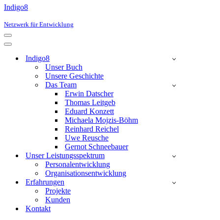
Indigo8
Netzwerk für Entwicklung
Navigationsmenü
Navigationsmenü
Indigo8
Unser Buch
Unsere Geschichte
Das Team
Erwin Datscher
Thomas Leitgeb
Eduard Konzett
Michaela Mojzis-Böhm
Reinhard Reichel
Uwe Reusche
Gernot Schneebauer
Unser Leistungsspektrum
Personalentwicklung
Organisationsentwicklung
Erfahrungen
Projekte
Kunden
Kontakt