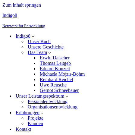
Zum Inhalt springen
Indigo8
Netzwerk für Entwicklung
Indigo8
Unser Buch
Unsere Geschichte
Das Team
Erwin Datscher
Thomas Leitgeb
Eduard Konzett
Michaela Mojzis-Böhm
Reinhard Reichel
Uwe Reusche
Gernot Schneebauer
Unser Leistungsspektrum
Personalentwicklung
Organisationsentwicklung
Erfahrungen
Projekte
Kunden
Kontakt